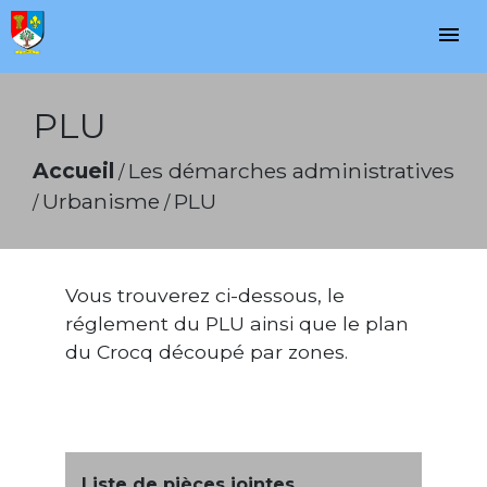
menu
PLU
Accueil
Les démarches administratives
/
Urbanisme
PLU
/
/
Vous trouverez ci-dessous, le
réglement du PLU ainsi que le plan
du Crocq découpé par zones.
Liste de pièces jointes