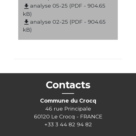
analyse 05-25 (PDF - 904.65
file_download
kB)
analyse 02-25 (PDF - 904.65
file_download
kB)
Contacts
Commune du Crocq
46 rue Principale
60120 Le Crocq - FRANCE
+33 3 44 82 94 82