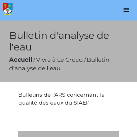
menu
Bulletin d'analyse de
l'eau
Accueil
Vivre à Le Crocq
Bulletin
/
/
d'analyse de l'eau
Bulletins de l'ARS concernant la
qualité des eaux du SIAEP