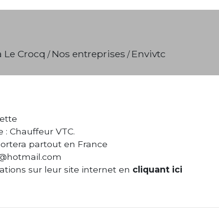
à Le Crocq
Nos entreprises
Envivtc
/
/
ette
e : Chauffeur VTC.
portera partout en France
tc@hotmail.com
ations sur leur site internet en
cliquant ici