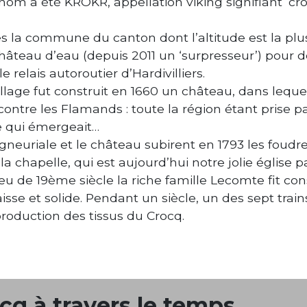
om a été KRÒKR, appellation viking signifiant ‘cro
la commune du canton dont l’altitude est la plus 
château d’eau (depuis 2011 un ‘surpresseur’) pour d
le relais autoroutier d’Hardivilliers.
llage fut construit en 1660 un château, dans lequel 
ontre les Flamands : toute la région étant prise par 
ge qui émergeait…
igneuriale et le château subirent en 1793 les foudre
a chapelle, qui est aujourd’hui notre jolie église pa
ieu de 19ème siècle la riche famille Lecomte fit con
isse et solide. Pendant un siècle, un des sept tra
production des tissus du Crocq.
cq à travers le temps