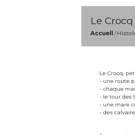
Le Crocq 
Accueil
Histoi
/
Le Crocq, pet
- une route pr
- chaque mais
- le tour des 
- une mare ce
- des calvair