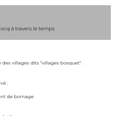
rocq à travers le temps
es villages dits "villages bosquet" :
vé ;
ient de bornage.