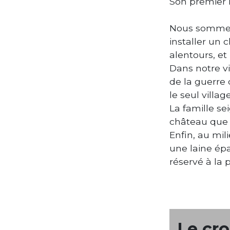
Son premier n
Nous sommes 
installer un 
alentours, et 
Dans notre vi
de la guerre c
le seul villa
La famille se
château que l
Enfin, au mil
une laine épa
réservé à la 
Le cro