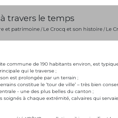
à travers le temps
re et patrimoine
Le Crocq et son histoire
Le C
/
/
ite commune de 190 habitants environ, est typique d
incipale qui le traverse ;
on est prolongée par un terrain ;
terrains constitue le ‘tour de ville’ – très bien conser
ntrale - une des plus belles du canton ;
es soignés à chaque extrémité, calvaires qui serva